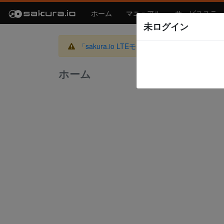
ホーム
マニュアル
サービスステー
未ログイン
「sakura.io LTEモジュール」製造終了のお知
ホーム